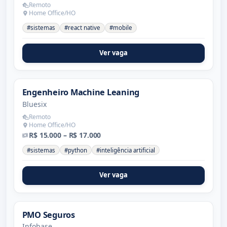
Remoto
Home Office/HO
#sistemas
#react native
#mobile
Ver vaga
Engenheiro Machine Leaning
Bluesix
Remoto
Home Office/HO
R$ 15.000 – R$ 17.000
#sistemas
#python
#inteligência artificial
Ver vaga
PMO Seguros
Infobase