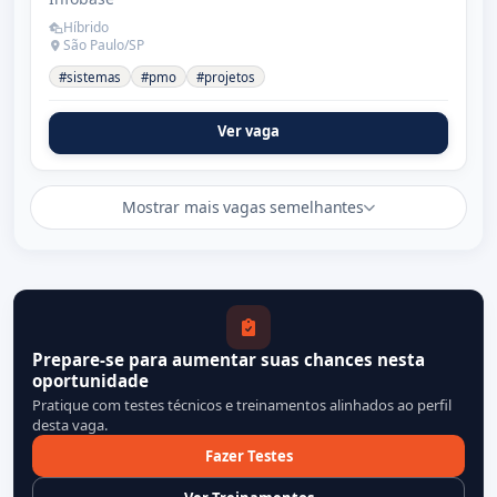
Híbrido
São Paulo/SP
#sistemas
#pmo
#projetos
Ver vaga
Mostrar mais vagas semelhantes
Prepare-se para aumentar suas chances nesta
oportunidade
Pratique com testes técnicos e treinamentos alinhados ao perfil
desta vaga.
Fazer Testes