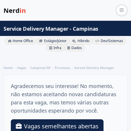
Nerd
in
Service Delivery Manager - Campinas
Home Office
Estágio/Júnior
Híbrido
Dev/Sistemas
Infra
Dados
Home
Vagas
Campinas/SP
Processos
Service Delivery Manager
Agradecemos seu interesse! No momento,
não estamos aceitando novas candidaturas
para esta vaga, mas temos várias outras
oportunidades esperando por você.
Vagas semelhantes abertas