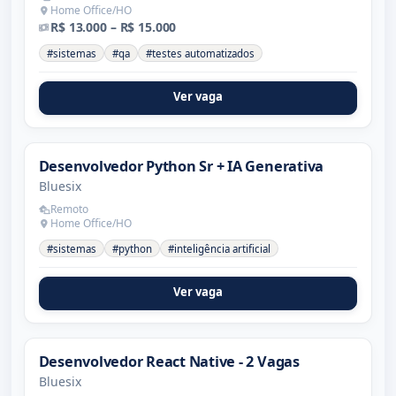
Home Office/HO
R$ 13.000 – R$ 15.000
#sistemas
#qa
#testes automatizados
Ver vaga
Desenvolvedor Python Sr + IA Generativa
Bluesix
Remoto
Home Office/HO
#sistemas
#python
#inteligência artificial
Ver vaga
Desenvolvedor React Native - 2 Vagas
Bluesix