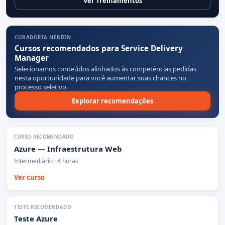
Ver Treinamentos
CURADORIA NERDIN
Cursos recomendados para Service Delivery
Manager
Selecionamos conteúdos alinhados às competências pedidas
nesta oportunidade para você aumentar suas chances no
processo seletivo.
Explorar recomendações
CURSO RECOMENDADO
Azure — Infraestrutura Web
Intermediário · 4 horas
Ver curso
TESTE RECOMENDADO
Teste Azure