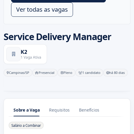
Ver todas as vagas
Service Delivery Manager
K2
1 Vaga Ativa
Campinas/SP
Presencial
Pleno
1 candidato
há 80 dias
Sobre a Vaga
Requisitos
Benefícios
Sobre a Vaga
Salário a Combinar