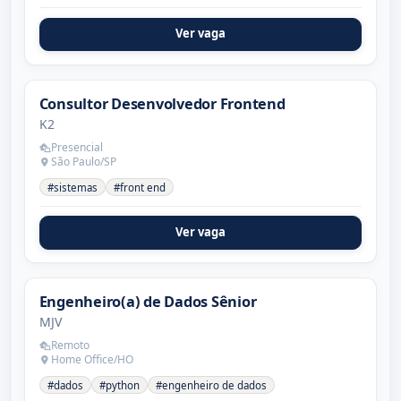
Ver vaga
Consultor Desenvolvedor Frontend
K2
Presencial
São Paulo/SP
#sistemas
#front end
Ver vaga
Engenheiro(a) de Dados Sênior
MJV
Remoto
Home Office/HO
#dados
#python
#engenheiro de dados