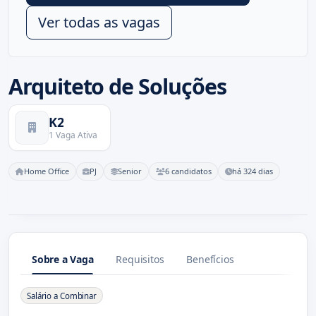
Ver todas as vagas
Arquiteto de Soluções
K2
1 Vaga Ativa
Home Office
PJ
Senior
6 candidatos
há 324 dias
Sobre a Vaga
Requisitos
Benefícios
Sobre a Vaga
Salário a Combinar