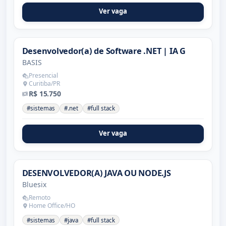
Ver vaga
Desenvolvedor(a) de Software .NET | IA G
BASIS
Presencial
Curitiba/PR
R$ 15.750
#sistemas
#.net
#full stack
Ver vaga
DESENVOLVEDOR(A) JAVA OU NODE.JS
Bluesix
Remoto
Home Office/HO
#sistemas
#java
#full stack