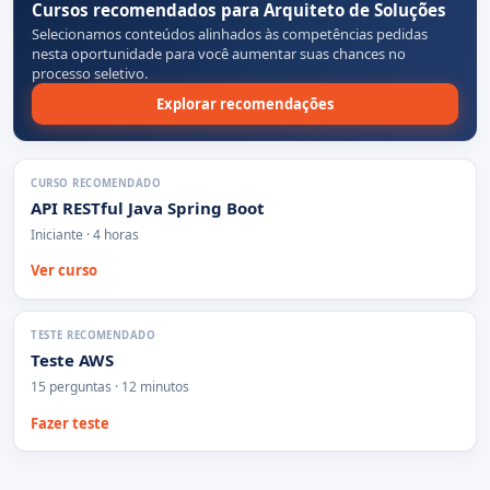
Cursos recomendados para Arquiteto de Soluções
Selecionamos conteúdos alinhados às competências pedidas
nesta oportunidade para você aumentar suas chances no
processo seletivo.
Explorar recomendações
CURSO RECOMENDADO
API RESTful Java Spring Boot
Iniciante · 4 horas
Ver curso
TESTE RECOMENDADO
Teste AWS
15 perguntas · 12 minutos
Fazer teste