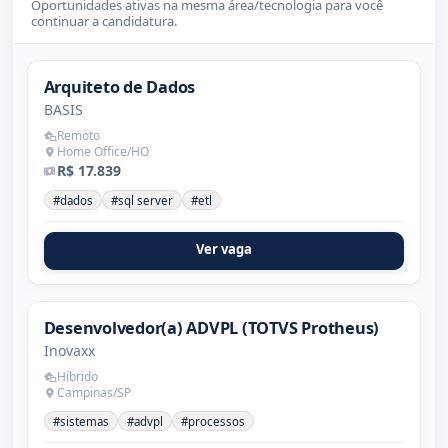
Oportunidades ativas na mesma área/tecnologia para você
continuar a candidatura.
Arquiteto de Dados
BASIS
Remoto
Home Office/HO
R$ 17.839
#dados
#sql server
#etl
Ver vaga
Desenvolvedor(a) ADVPL (TOTVS Protheus)
Inovaxx
Híbrido
Campinas/SP
#sistemas
#advpl
#processos