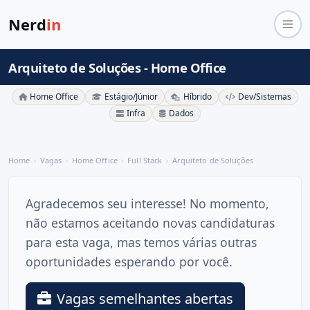
Nerd
in
Arquiteto de Soluções - Home Office
Home Office
Estágio/Júnior
Híbrido
Dev/Sistemas
Infra
Dados
Home
Vagas
Home Office
Full Stack
Arquiteto de Soluções
Agradecemos seu interesse! No momento,
não estamos aceitando novas candidaturas
para esta vaga, mas temos várias outras
oportunidades esperando por você.
Vagas semelhantes abertas