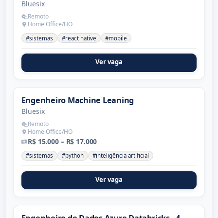
Bluesix
Remoto
Home Office/HO
#sistemas
#react native
#mobile
Ver vaga
Engenheiro Machine Leaning
Bluesix
Remoto
Home Office/HO
R$ 15.000 – R$ 17.000
#sistemas
#python
#inteligência artificial
Ver vaga
Engenheiro de Dados Azure Databricks - 4