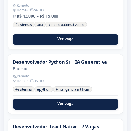
Remoto
Home Office/HO
R$ 13.000 – R$ 15.000
#sistemas
#qa
#testes automatizados
Ver vaga
Desenvolvedor Python Sr + IA Generativa
Bluesix
Remoto
Home Office/HO
#sistemas
#python
#inteligência artificial
Ver vaga
Desenvolvedor React Native - 2 Vagas