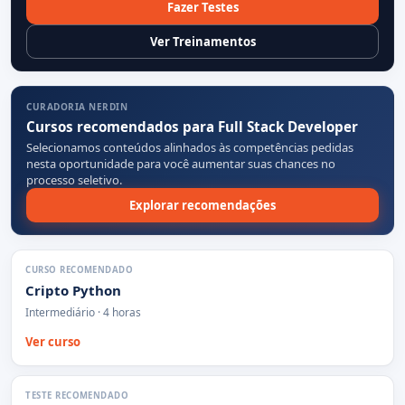
Fazer Testes
Ver Treinamentos
CURADORIA NERDIN
Cursos recomendados para Full Stack Developer
Selecionamos conteúdos alinhados às competências pedidas
nesta oportunidade para você aumentar suas chances no
processo seletivo.
Explorar recomendações
CURSO RECOMENDADO
Cripto Python
Intermediário · 4 horas
Ver curso
TESTE RECOMENDADO