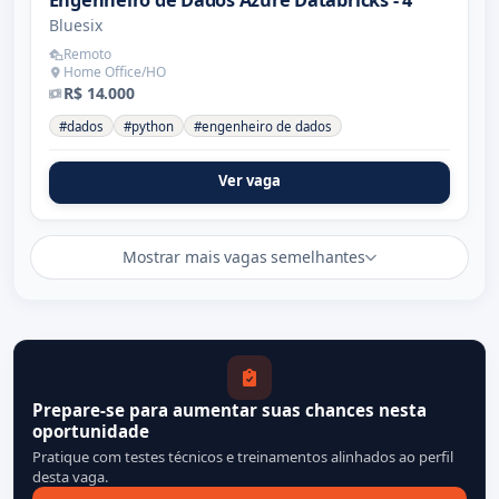
Bluesix
Remoto
Home Office/HO
R$ 14.000
#dados
#python
#engenheiro de dados
Ver vaga
Mostrar mais vagas semelhantes
Prepare-se para aumentar suas chances nesta
oportunidade
Pratique com testes técnicos e treinamentos alinhados ao perfil
desta vaga.