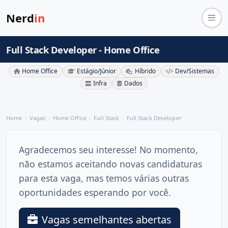
Nerd
in
Full Stack Developer - Home Office
Home Office
Estágio/Júnior
Híbrido
Dev/Sistemas
Infra
Dados
Home
Vagas
Home Office
Full Stack
Full Stack Developer
Agradecemos seu interesse! No momento,
não estamos aceitando novas candidaturas
para esta vaga, mas temos várias outras
oportunidades esperando por você.
Vagas semelhantes abertas