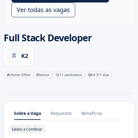
Ver todas as vagas
Full Stack Developer
K2
Home Office
Senior
11 candidatos
há 311 dias
Sobre a Vaga
Requisitos
Benefícios
Sobre a Vaga
Salário a Combinar