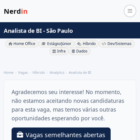
Nerd
in
Analista de BI - São Paulo
Home Office
Estágio/Júnior
Híbrido
Dev/Sistemas
Infra
Dados
Home
Vagas
Híbrido
Analytics
Analista de BI
Agradecemos seu interesse! No momento,
não estamos aceitando novas candidaturas
para esta vaga, mas temos várias outras
oportunidades esperando por você.
Vagas semelhantes abertas