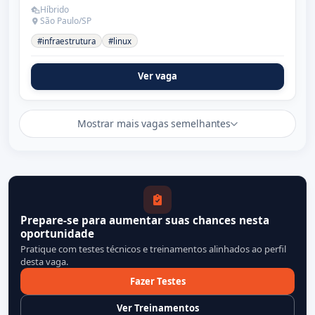
Híbrido
São Paulo/SP
#infraestrutura
#linux
Ver vaga
Mostrar mais vagas semelhantes
Prepare-se para aumentar suas chances nesta
oportunidade
Pratique com testes técnicos e treinamentos alinhados ao perfil
desta vaga.
Fazer Testes
Ver Treinamentos