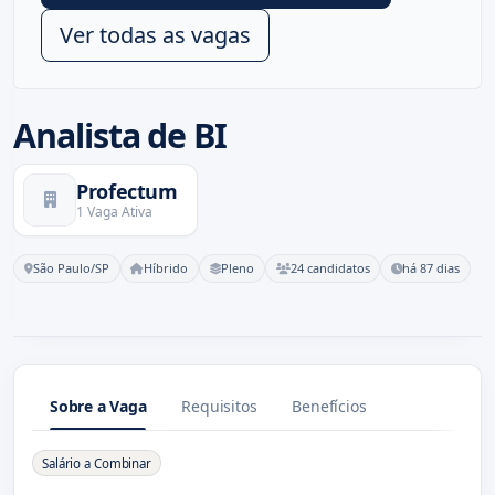
Ver todas as vagas
Analista de BI
Profectum
1 Vaga Ativa
São Paulo/SP
Híbrido
Pleno
24 candidatos
há 87 dias
Sobre a Vaga
Requisitos
Benefícios
Sobre a Vaga
Salário a Combinar