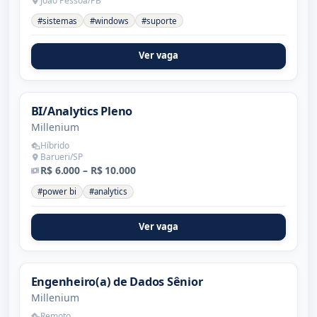
João Pessoa/PB
#sistemas
#windows
#suporte
Ver vaga
BI/Analytics Pleno
Millenium
Híbrido
Barueri/SP
R$ 6.000 – R$ 10.000
#power bi
#analytics
Ver vaga
Engenheiro(a) de Dados Sênior
Millenium
Remoto