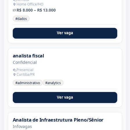
Home Office/HO
R$ 8.000 – R$ 13.000
#dados
Ver vaga
analista fiscal
Confidencial
Presencial
Curitiba/PR
#administrativo
#analytics
Ver vaga
Analista de Infraestrutura Pleno/Sênior
Infovagas