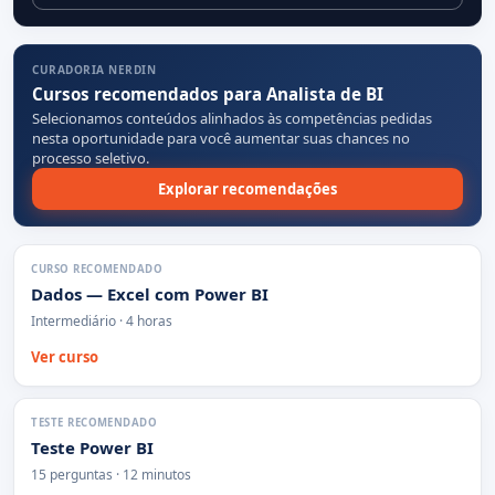
CURADORIA NERDIN
Cursos recomendados para Analista de BI
Selecionamos conteúdos alinhados às competências pedidas
nesta oportunidade para você aumentar suas chances no
processo seletivo.
Explorar recomendações
CURSO RECOMENDADO
Dados — Excel com Power BI
Intermediário · 4 horas
Ver curso
TESTE RECOMENDADO
Teste Power BI
15 perguntas · 12 minutos