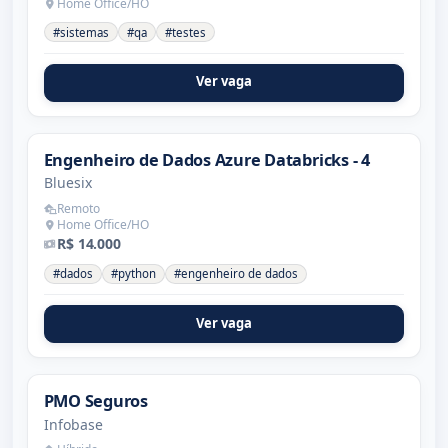
Home Office/HO
#sistemas
#qa
#testes
Ver vaga
Engenheiro de Dados Azure Databricks - 4
Bluesix
Remoto
Home Office/HO
R$ 14.000
#dados
#python
#engenheiro de dados
Ver vaga
PMO Seguros
Infobase