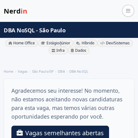
Nerd
in
DBA NoSQL - São Paulo
Home Office
Estágio/Júnior
Híbrido
Dev/Sistemas
Infra
Dados
Home
Vagas
São Paulo/SP
DBA
DBA NoSQL
Agradecemos seu interesse! No momento,
não estamos aceitando novas candidaturas
para esta vaga, mas temos várias outras
oportunidades esperando por você.
Vagas semelhantes abertas