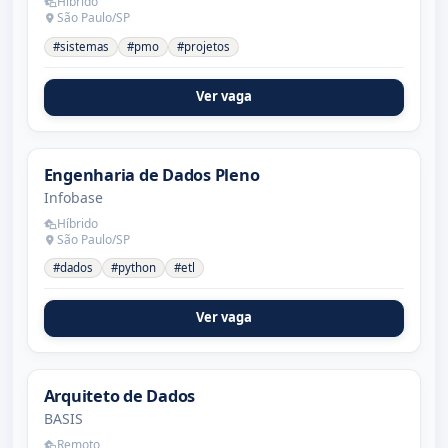
Híbrido
São Paulo/SP
#sistemas
#pmo
#projetos
Ver vaga
Engenharia de Dados Pleno
Infobase
Híbrido
São Paulo/SP
#dados
#python
#etl
Ver vaga
Arquiteto de Dados
BASIS
Remoto