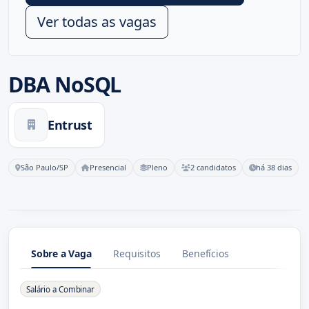
Ver todas as vagas
DBA NoSQL
Entrust
São Paulo/SP
Presencial
Pleno
2 candidatos
há 38 dias
Sobre a Vaga
Requisitos
Benefícios
Sobre a Vaga
Salário a Combinar