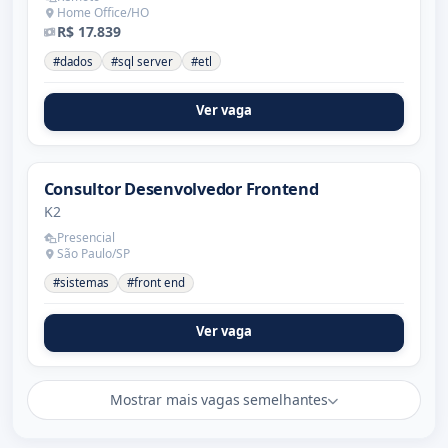
Home Office/HO
R$ 17.839
#dados
#sql server
#etl
Ver vaga
Consultor Desenvolvedor Frontend
K2
Presencial
São Paulo/SP
#sistemas
#front end
Ver vaga
Mostrar mais vagas semelhantes