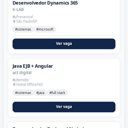
Desenvolvedor Dynamics 365
K-LAB
Presencial
São Paulo/SP
#sistemas
#microsoft
Ver vaga
Java EJB + Angular
act digital
Remoto
Home Office/HO
#sistemas
#java
#full stack
Ver vaga