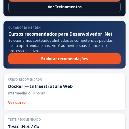
Ver Treinamentos
CURADORIA NERDIN
Cursos recomendados para Desenvolvedor .Net
Selecionamos conteúdos alinhados às competências pedidas
nesta oportunidade para você aumentar suas chances no
processo seletivo.
Explorar recomendações
CURSO RECOMENDADO
Docker — Infraestrutura Web
Intermediário · 4 horas
Ver curso
TESTE RECOMENDADO
Teste .Net / C#