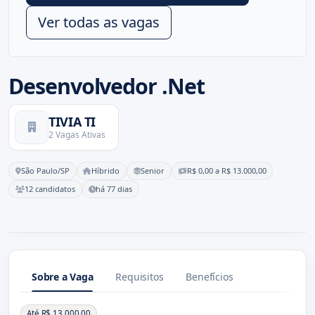
Ver todas as vagas
Desenvolvedor .Net
TIVIA TI
2 Vagas Ativas
São Paulo/SP
Híbrido
Senior
R$ 0,00 a R$ 13.000,00
12 candidatos
há 77 dias
Sobre a Vaga
Requisitos
Benefícios
Sobre a Vaga
Até R$ 13.000,00