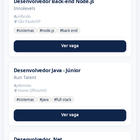
Desenvolvedor Back-end Node.js
Innolevels
Híbrido
São Paulo/SP
#sistemas
#node.js
#back end
Ver vaga
Desenvolvedor Java - Júnior
Run Talent
Remoto
Home Office/HO
#sistemas
#java
#full stack
Ver vaga
Desenvolvedor .Net