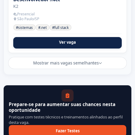
K2
Presencial
São Paulo/SP
#sistemas
#.net
#full stack
Ver vaga
Mostrar mais vagas semelhantes
Prepare-se para aumentar suas chances nesta
oportunidade
Pratique com testes técnicos e treinamentos alinhados ao perfil
desta vaga.
Fazer Testes