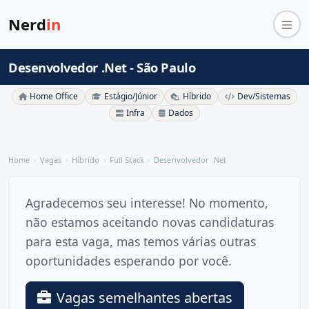
Nerd
in
Desenvolvedor .Net - São Paulo
Home Office
Estágio/Júnior
Híbrido
Dev/Sistemas
Infra
Dados
Home
Vagas
Híbrido
Full Stack
Desenvolvedor .Net
Agradecemos seu interesse! No momento,
não estamos aceitando novas candidaturas
para esta vaga, mas temos várias outras
oportunidades esperando por você.
Vagas semelhantes abertas