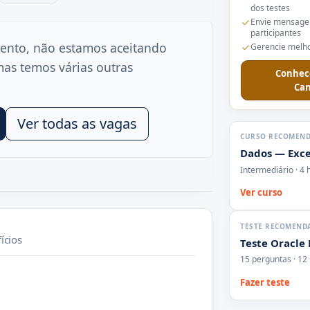
dos testes
Envie mensage
participantes
ento, não estamos aceitando
Gerencie melho
mas temos várias outras
Conhec
Can
Ver todas as vagas
CURSO RECOMEN
Dados — Exce
Intermediário · 4 
Ver curso
TESTE RECOMEND
ícios
Teste Oracle
15 perguntas · 12
Fazer teste