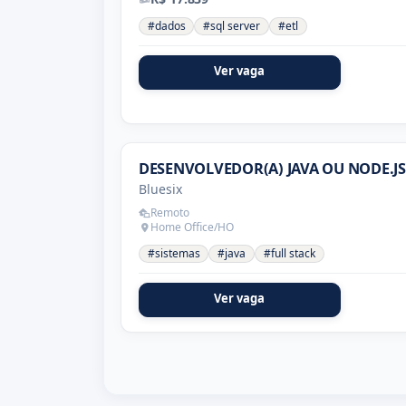
#dados
#sql server
#etl
Ver vaga
DESENVOLVEDOR(A) JAVA OU NODE.JS
Bluesix
Remoto
Home Office/HO
#sistemas
#java
#full stack
Ver vaga