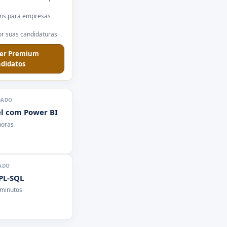
ns para empresas
r suas candidaturas
er Premium
didatos
DADO
l com Power BI
horas
ADO
 PL-SQL
 minutos