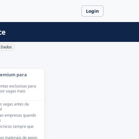
Login
ce
Dados
remium para
ntas exclusivas para
por vagas mais
s vagas antes da
l
das empresas quando
s
técnicos sempre que
os materiais de apoio