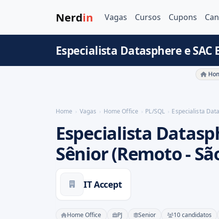
Nerd
in
Vagas
Cursos
Cupons
Can
Especialista Datasphere e SAC 
Hom
Home
Vagas
Home Office
PL/SQL
Especialista Dat
Especialista Datasp
Sênior (Remoto - Sã
IT Accept
Home Office
PJ
Senior
10 candidatos