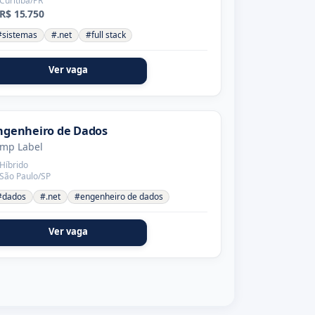
Curitiba/PR
R$ 15.750
#sistemas
#.net
#full stack
Ver vaga
ngenheiro de Dados
ump Label
Híbrido
São Paulo/SP
#dados
#.net
#engenheiro de dados
Ver vaga