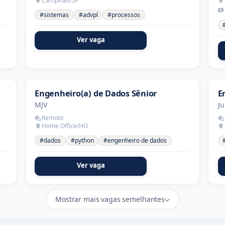
Campinas/SP
#sistemas
#advpl
#processos
Ver vaga
Engenheiro(a) de Dados Sênior
E
MJV
J
Remoto
Home Office/HO
#dados
#python
#engenheiro de dados
Ver vaga
Mostrar mais vagas semelhantes