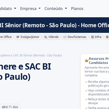
didato
Empresa
Conteúdo
Planos
BI Sênior (Remoto - São Paulo) - Home Offi
e Office
Estágio/Júnior
Híbrido
Dev/Sistemas
Infra
asphere e SAC BI Sênior (Remoto - São Paulo)
Recursos P
here e SAC BI
Candidatos
Aproveite ferrame
tornar sua busca 
o Paulo)
completa.
Receba alguma
publicação gera
Veja contatos 
disponibilizado
Refaça testes 
desejar
há 71 dias
Tenha acesso a