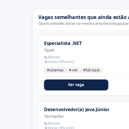
Vagas semelhantes que ainda estão 
Oportunidades ativas na mesma área/tecnologia para
Especialista .NET
Opah
Remoto
Home Office/HO
#sistemas
#.net
#full stack
Ver vaga
Desenvolvedor(a) Java Júnior
Tecmaster
Remoto
Home Office/HO