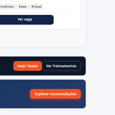
#sistemas
#aws
#cloud
Ver vaga
Fazer Testes
Ver Treinamentos
Explorar recomendações