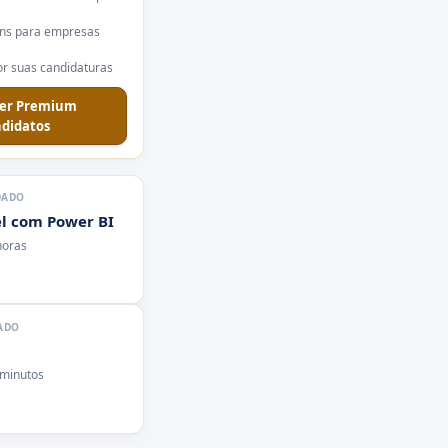
ns para empresas
r suas candidaturas
er Premium
didatos
DADO
l com Power BI
horas
ADO
 minutos