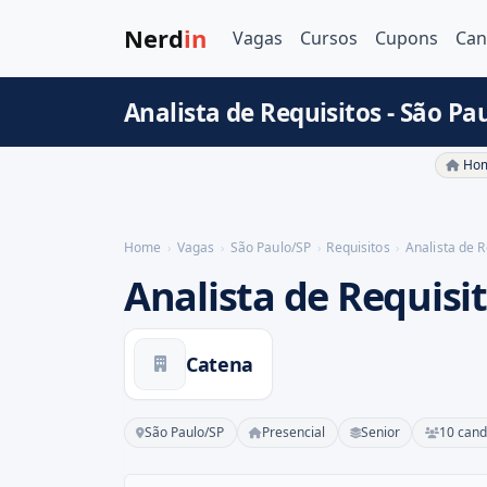
Nerd
in
Vagas
Cursos
Cupons
Can
Analista de Requisitos - São Pa
Hom
Home
Vagas
São Paulo/SP
Requisitos
Analista de R
Analista de Requisi
Catena
São Paulo/SP
Presencial
Senior
10 cand