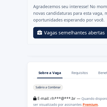
Agradecemos seu interesse! No mom
novas candidaturas para esta vaga, 
oportunidades esperando por você.
Vagas semelhantes abertas
Sobre a Vaga
Requisitos
Benef
Sobre a Vaga
Salário a Combinar
E-mail: rh***@***.br —
Quando disponi
ser visualizado por assinantes
Premium
.