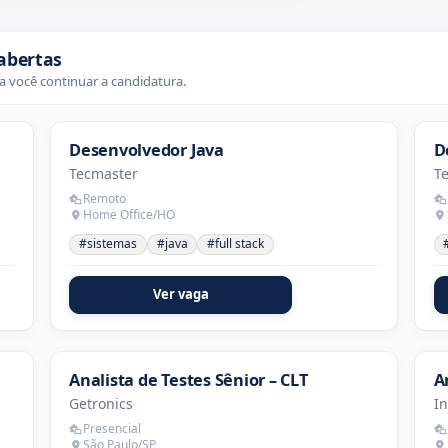
abertas
 você continuar a candidatura.
Desenvolvedor Java
D
Tecmaster
T
Remoto
Home Office/HO
#sistemas
#java
#full stack
Ver vaga
Analista de Testes Sênior – CLT
A
Getronics
I
Presencial
São Paulo/SP