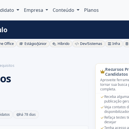
didato
Empresa
Conteúdo
Planos
ulo
e Office
Estágio/Júnior
Híbrido
Dev/Sistemas
Infra
equisitos
Recursos P
tos
Candidatos
Aproveite ferrame
tornar sua busca 
completa.
Receba alguma
publicação gera
Veja contatos 
disponibilizado
idatos
há 78 dias
Refaça testes 
desejar
Tenha acesso a