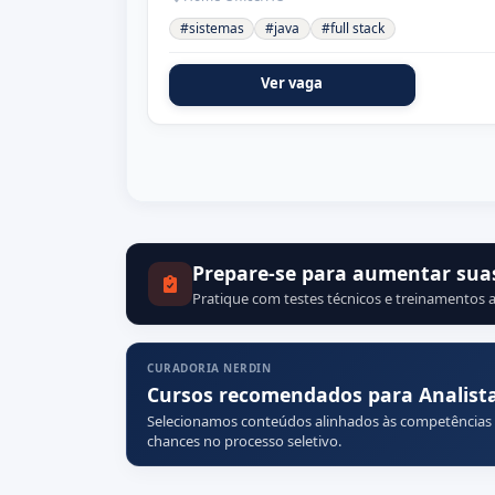
#sistemas
#java
#full stack
Ver vaga
Prepare-se para aumentar sua
Pratique com testes técnicos e treinamentos a
CURADORIA NERDIN
Cursos recomendados para Analista
Selecionamos conteúdos alinhados às competências
chances no processo seletivo.