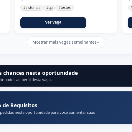
#sistemas
#qa
#testes
Ver vaga
Mostrar mais vagas semelhantes
s chances nesta oportunidade
linhados ao perfil desta vaga.
 de Requisitos
 pedidas nesta oportunidade para você aumentar suas