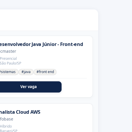
esenvolvedor Java Júnior - Front-end
ecmaster
Presencial
São Paulo/SP
#sistemas
#java
#front end
Ver vaga
nalista Cloud AWS
nfobase
Híbrido
Barueri/SP