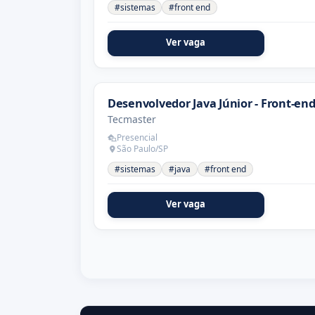
#sistemas
#front end
Ver vaga
Desenvolvedor Java Júnior - Front-en
Tecmaster
Presencial
São Paulo/SP
#sistemas
#java
#front end
Ver vaga