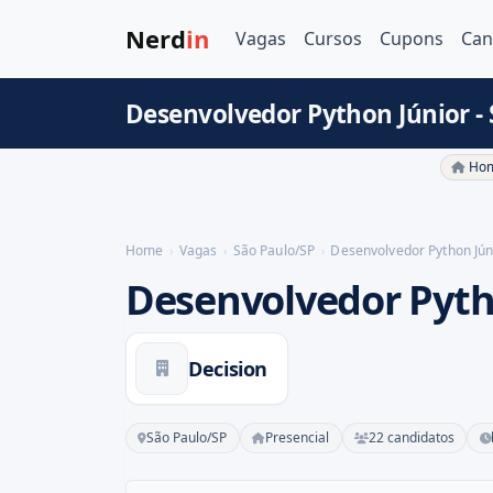
Nerd
in
Vagas
Cursos
Cupons
Can
Desenvolvedor Python Júnior -
Hom
Home
Vagas
São Paulo/SP
Desenvolvedor Python Jún
Desenvolvedor Pyth
Decision
São Paulo/SP
Presencial
22 candidatos