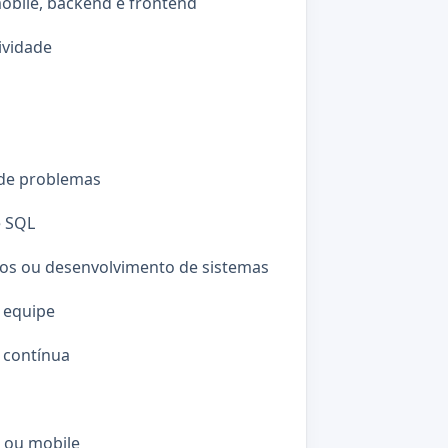
obile, backend e frontend
ividade
 de problemas
e SQL
dos ou desenvolvimento de sistemas
 equipe
 contínua
 ou mobile