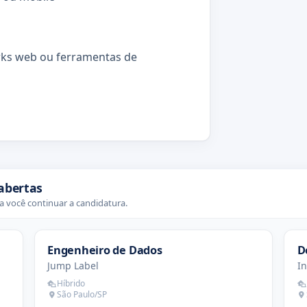
rks web ou ferramentas de
abertas
 você continuar a candidatura.
Engenheiro de Dados
D
Jump Label
In
Híbrido
São Paulo/SP