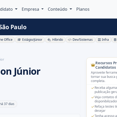
didato
Empresa
Conteúdo
Planos
 São Paulo
e Office
Estágio/Júnior
Híbrido
Dev/Sistemas
Infra
ior
Recursos P
on Júnior
Candidatos
Aproveite ferrame
tornar sua busca 
completa.
Receba alguma
publicação gera
Veja contatos 
disponibilizado
há 37 dias
Refaça testes 
desejar
Tenha acesso a