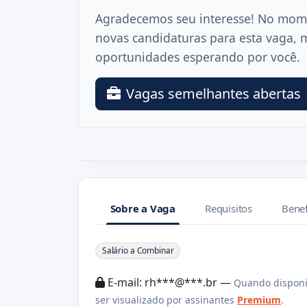
Agradecemos seu interesse! No mom
novas candidaturas para esta vaga, 
oportunidades esperando por você.
Vagas semelhantes abertas
Sobre a Vaga
Requisitos
Benef
Sobre a Vaga
Salário a Combinar
E-mail: rh***@***.br —
Quando disponi
ser visualizado por assinantes
Premium
.