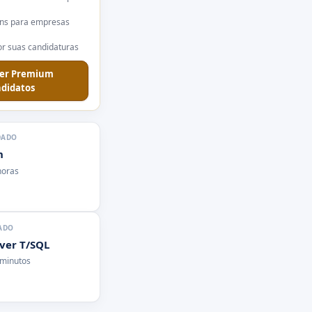
ns para empresas
r suas candidaturas
er Premium
didatos
DADO
n
horas
ADO
rver T/SQL
 minutos