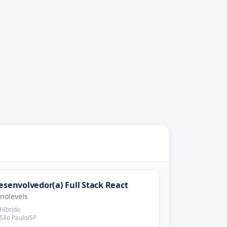
esenvolvedor(a) Full Stack React
nolevels
Híbrido
São Paulo/SP