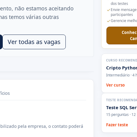
dos testes
ento, não estamos aceitando
Envie mensage
participantes
mas temos várias outras
Gerencie melho
Conhec
Can
Ver todas as vagas
CURSO RECOMEN
Cripto Pytho
Intermediário · 4 
Ver curso
ícios
TESTE RECOMEND
Teste SQL Se
15 perguntas · 12
Fazer teste
bilizado pela empresa, o contato poderá