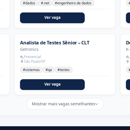
#dados
#.net
#engenheiro de dados
Ver vaga
d
Analista de Testes Sênior – CLT
D
Getronics
K
Presencial
São Paulo/SP
#sistemas
#qa
#testes
Ver vaga
Mostrar mais vagas semelhantes