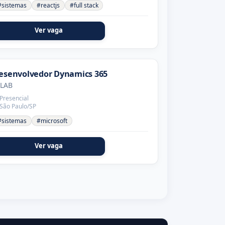
#sistemas
#reactjs
#full stack
Ver vaga
esenvolvedor Dynamics 365
-LAB
Presencial
São Paulo/SP
#sistemas
#microsoft
Ver vaga