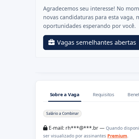
Agradecemos seu interesse! No mom
novas candidaturas para esta vaga, 
oportunidades esperando por você.
Vagas semelhantes abertas
Sobre a Vaga
Requisitos
Benef
Sobre a Vaga
Salário a Combinar
E-mail: rh***@***.br —
Quando disponi
ser visualizado por assinantes
Premium
.