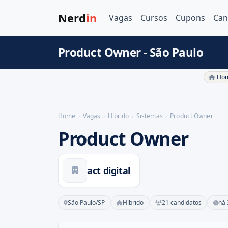
Nerd
in
Vagas
Cursos
Cupons
Can
Product Owner - São Paulo
Hom
Home
Vagas
Híbrido
Sistemas
Product Owner
Product Owner
act digital
São Paulo/SP
Híbrido
21 candidatos
há 