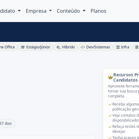
didato
Empresa
Conteúdo
Planos
e Office
Estágio/Júnior
Híbrido
Dev/Sistemas
Infra
Recursos P
Candidatos
Aproveite ferrame
tornar sua busca 
completa.
Receba alguma
publicação gera
Veja contatos 
disponibilizado
37 dias
Refaça testes 
desejar
Tenha acesso a