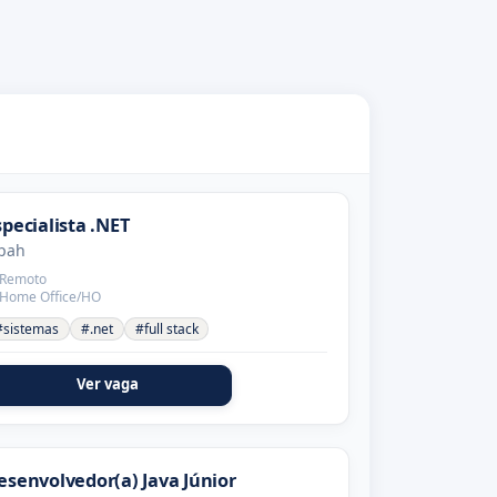
specialista .NET
pah
Remoto
Home Office/HO
#sistemas
#.net
#full stack
Ver vaga
esenvolvedor(a) Java Júnior