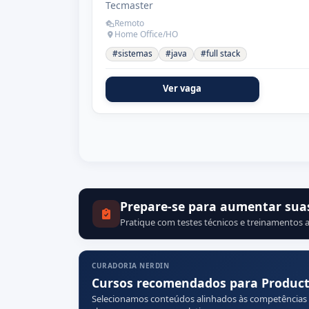
Tecmaster
Remoto
Home Office/HO
#sistemas
#java
#full stack
Ver vaga
Prepare-se para aumentar sua
Pratique com testes técnicos e treinamentos a
CURADORIA NERDIN
Cursos recomendados para Produc
Selecionamos conteúdos alinhados às competências