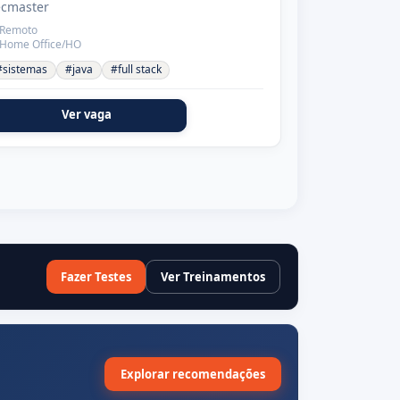
ecmaster
Remoto
Home Office/HO
#sistemas
#java
#full stack
Ver vaga
Fazer Testes
Ver Treinamentos
Explorar recomendações