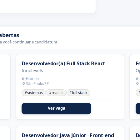
abertas
 você continuar a candidatura.
Desenvolvedor(a) Full Stack React
E
Innolevels
O
Híbrido
São Paulo/SP
#sistemas
#reactjs
#full stack
Ver vaga
Desenvolvedor Java Júnior - Front-end
D