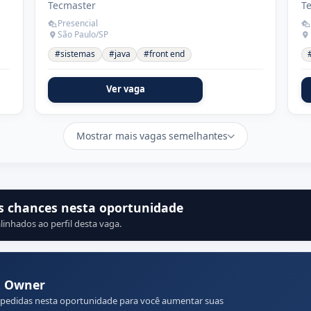
Tecmaster
T
Presencial
São Paulo/SP
#sistemas
#java
#front end
Ver vaga
Mostrar mais vagas semelhantes
s chances nesta oportunidade
linhados ao perfil desta vaga.
t Owner
 pedidas nesta oportunidade para você aumentar suas