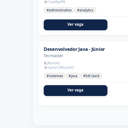
Curitiba/PR
#administrativo
#analytics
Ver vaga
Desenvolvedor Java - Júnior
Tecmaster
Remoto
Home Office/HO
#sistemas
#java
#full stack
Ver vaga