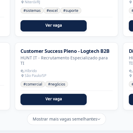
Niterói/RJ
#sistemas
#excel
#suporte
Ver vaga
Customer Success Pleno - Logtech B2B
D
HUNT IT - Recrutamento Especializado para
HU
TI
TI
Híbrido
São Paulo/SP
#comercial
#negócios
Ver vaga
Mostrar mais vagas semelhantes