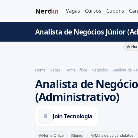
Nerd
in
Vagas
Cursos
Cupons
Can
Analista de Negócios Júnior (A
Hom
Home
Vagas
Home Office
Negócios
Analista de Ne
Analista de Negócio
(Administrativo)
Join Tecnologia
Home Office
Junior
Mais de 50 candidatos