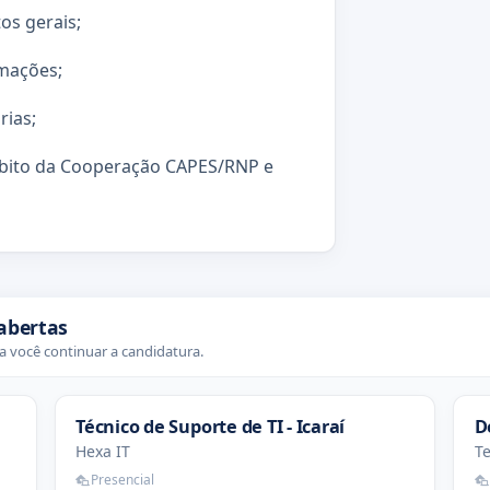
os gerais;
rmações;
rias;
mbito da Cooperação CAPES/RNP e
abertas
 você continuar a candidatura.
Técnico de Suporte de TI - Icaraí
D
Hexa IT
T
Presencial