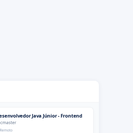
esenvolvedor Java Júnior - Frontend
ecmaster
Remoto