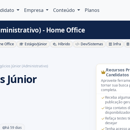
didato
Empresa
Conteúdo
Planos
dministrativo) - Home Office
e Office
Estágio/Júnior
Híbrido
Dev/Sistemas
Infra
gócios Júnior (Administrativo)
Recursos P
s Júnior
Candidatos
Aproveite ferrame
tornar sua busca 
completa.
Receba alguma
publicação gera
Veja contatos 
disponibilizado
Refaça testes 
desejar
há 59 dias
Tenha acesso a