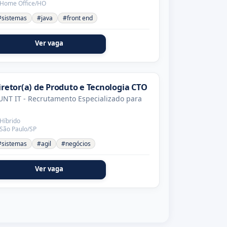
Home Office/HO
#sistemas
#java
#front end
Ver vaga
iretor(a) de Produto e Tecnologia CTO
NT IT - Recrutamento Especializado para
Híbrido
São Paulo/SP
#sistemas
#agil
#negócios
Ver vaga