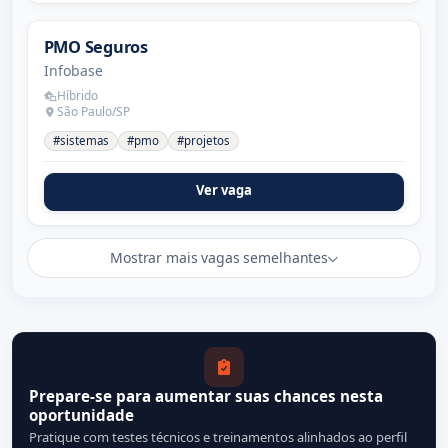
PMO Seguros
Infobase
Híbrido
São Paulo/SP
#sistemas
#pmo
#projetos
Ver vaga
Mostrar mais vagas semelhantes
Prepare-se para aumentar suas chances nesta
oportunidade
Pratique com testes técnicos e treinamentos alinhados ao perfil