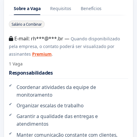
Sobre a Vaga
Requisitos
Benefícios
Sobre a Vaga
Salário a Combinar
E-mail: rh***@***.br —
Quando disponibilizado
pela empresa, o contato poderá ser visualizado por
assinantes
Premium
.
1 Vaga
Responsabilidades
Coordenar atividades da equipe de
monitoramento
Organizar escalas de trabalho
Garantir a qualidade das entregas e
atendimentos
Manter comunicação constante com clientes,