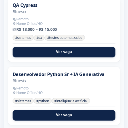
QA Cypress
Bluesix
Remoto
Home Office/HO
R$ 13.000 – R$ 15.000
#sistemas
#qa
#testes automatizados
Ver vaga
Desenvolvedor Python Sr + IA Generativa
Bluesix
Remoto
Home Office/HO
#sistemas
#python
#inteligência artificial
Ver vaga