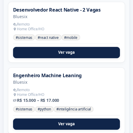
Desenvolvedor React Native - 2 Vagas
Bluesix
Remoto
Home Office/HO
#sistemas
#react native
#mobile
Ver vaga
Engenheiro Machine Leaning
Bluesix
Remoto
Home Office/HO
R$ 15.000 – R$ 17.000
#sistemas
#python
#inteligência artificial
Ver vaga