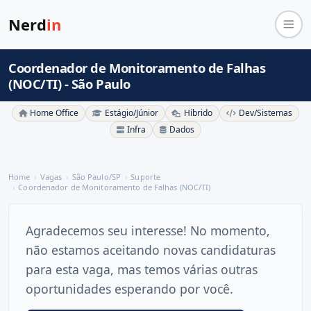
Nerd
in
Coordenador de Monitoramento de Falhas
(NOC/TI) - São Paulo
Home Office
Estágio/Júnior
Híbrido
Dev/Sistemas
Infra
Dados
Home
Vagas
São Paulo/SP
Suporte
Coordenador de Monitoramento de Falhas (NOC/TI)
Agradecemos seu interesse! No momento,
não estamos aceitando novas candidaturas
para esta vaga, mas temos várias outras
oportunidades esperando por você.