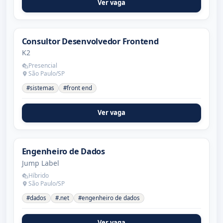
Ver vaga
Consultor Desenvolvedor Frontend
K2
Presencial
São Paulo/SP
#sistemas
#front end
Ver vaga
Engenheiro de Dados
Jump Label
Híbrido
São Paulo/SP
#dados
#.net
#engenheiro de dados
Ver vaga