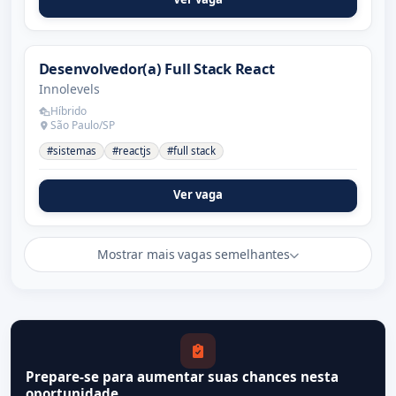
Desenvolvedor(a) Full Stack React
Innolevels
Híbrido
São Paulo/SP
#sistemas
#reactjs
#full stack
Ver vaga
Mostrar mais vagas semelhantes
Prepare-se para aumentar suas chances nesta
oportunidade