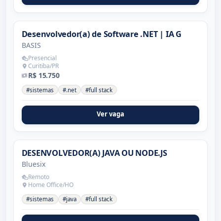
Desenvolvedor(a) de Software .NET | IA G
BASIS
Presencial
Curitiba/PR
R$ 15.750
#sistemas
#.net
#full stack
Ver vaga
DESENVOLVEDOR(A) JAVA OU NODE.JS
Bluesix
Remoto
Home Office/HO
#sistemas
#java
#full stack