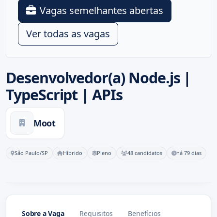
Vagas semelhantes abertas
Ver todas as vagas
Desenvolvedor(a) Node.js |
TypeScript | APIs
Moot
São Paulo/SP
Híbrido
Pleno
48 candidatos
há 79 dias
Sobre a Vaga
Requisitos
Benefícios