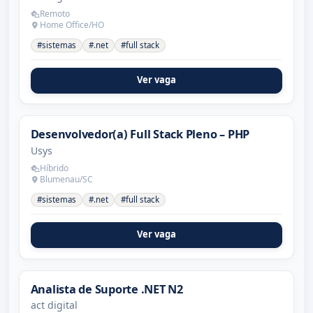
Remoto
Home Office/HO
#sistemas
#.net
#full stack
Ver vaga
Desenvolvedor(a) Full Stack Pleno – PHP
Usys
Híbrido
Blumenau/SC
#sistemas
#.net
#full stack
Ver vaga
Analista de Suporte .NET N2
act digital