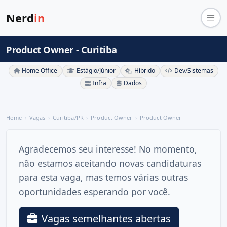
Nerd
in
Product Owner - Curitiba
Home Office
Estágio/Júnior
Híbrido
Dev/Sistemas
Infra
Dados
Home
Vagas
Curitiba/PR
Product Owner
Product Owner
Agradecemos seu interesse! No momento,
não estamos aceitando novas candidaturas
para esta vaga, mas temos várias outras
oportunidades esperando por você.
Vagas semelhantes abertas