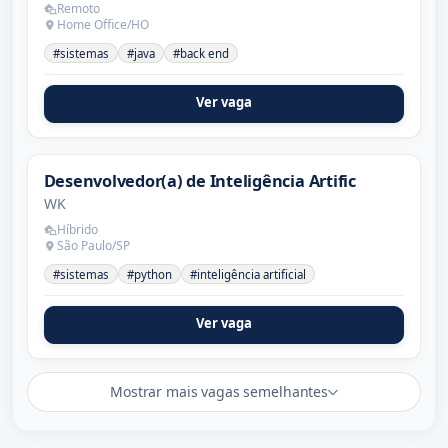
Remoto
Home Office/HO
#sistemas
#java
#back end
Ver vaga
Desenvolvedor(a) de Inteligência Artific
WK
Híbrido
São Paulo/SP
#sistemas
#python
#inteligência artificial
Ver vaga
Mostrar mais vagas semelhantes