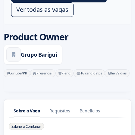
Ver todas as vagas
Product Owner
Grupo Barigui
Curitiba/PR
Presencial
Pleno
16 candidatos
há 79 dias
Sobre a Vaga
Requisitos
Benefícios
Sobre a Vaga
Salário a Combinar