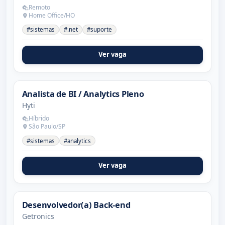
Remoto
Home Office/HO
#sistemas
#.net
#suporte
Ver vaga
Analista de BI / Analytics Pleno
Hyti
Híbrido
São Paulo/SP
#sistemas
#analytics
Ver vaga
Desenvolvedor(a) Back-end
Getronics